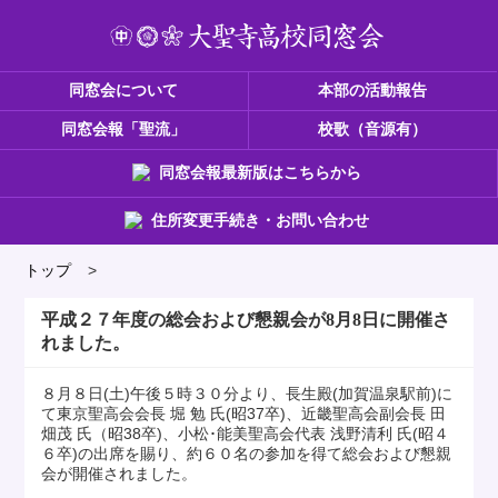
同窓会について
本部の活動報告
同窓会報「聖流」
校歌（音源有）
同窓会報最新版はこちらから
住所変更手続き・お問い合わせ
トップ
>
平成２７年度の総会および懇親会が8月8日に開催さ
れました。
８月８日(土)午後５時３０分より、長生殿(加賀温泉駅前)に
て東京聖高会会長 堀 勉 氏(昭37卒)、近畿聖高会副会長 田
畑茂 氏（昭38卒)、小松･能美聖高会代表 浅野清利 氏(昭４
６卒)の出席を賜り、約６０名の参加を得て総会および懇親
会が開催されました。