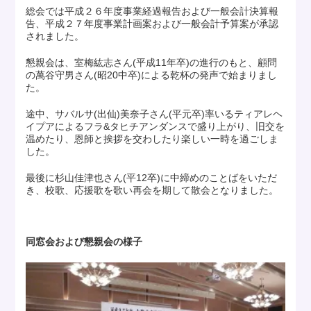
総会では平成２６年度事業経過報告および一般会計決算報
告、平成２７年度事業計画案および一般会計予算案が承認
されました。
懇親会は、室梅紘志さん(平成11年卒)の進行のもと、顧問
の萬谷守男さん(昭20中卒)による乾杯の発声で始まりまし
た。
途中、サバルサ(出仙)美奈子さん(平元卒)率いるティアレヘ
イプアによるフラ&タヒチアンダンスで盛り上がり、旧交を
温めたり、恩師と挨拶を交わしたり楽しい一時を過ごしま
した。
最後に杉山佳津也さん(平12卒)に中締めのことばをいただ
き、校歌、応援歌を歌い再会を期して散会となりました。
同窓会および懇親会の様子