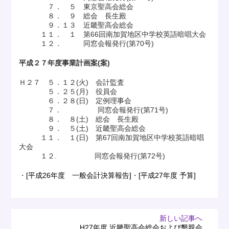
７． ５ 東京聖高会総会
８． ９ 総会 長生殿
９．１３ 近畿聖高会総会
１１． １ 第66回南加賀地区中学校英語暗唱大会
１２． 同窓会報発行(第70号)
平成２７年度事業計画案(案)
Ｈ２７ ５．１２(火) 会計監査
５．２５(月) 役員会
６．２８(日) 定例理事会
７． 同窓会報発行(第71号)
８． ８(土) 総会 長生殿
９． ５(土) 近畿聖高会総会
１１． １(日) 第67回南加賀地区中学校英語暗唱
大会
１２. 同窓会報発行(第72号)
・
[平成26年度 一般会計決算報告]
・
[平成27年度 予算]
新しい記事へ
H27年度 近畿聖高会総会および懇親会