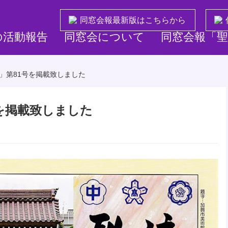
同窓会報最新版はこちらから
の活動報告
同窓会について
同窓会報「聖
」第81号を掲載致しました
を掲載致しました