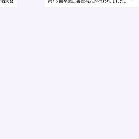
暗唱大会
第7５回卒業証書授与式が行われました。