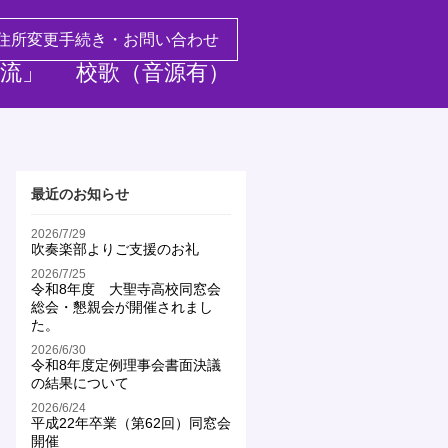
住所変更手続き・お問い合わせ
流」
校歌（音源有）
最近のお知らせ
2026/7/29
吹奏楽部よりご支援のお礼
2026/7/25
令和8年度 大聖寺高校同窓会
総会・懇親会が開催されまし
た。
2026/6/30
令和8年度定例理事会書面決議
の結果について
2026/6/24
平成22年卒業（第62回）同窓会
開催