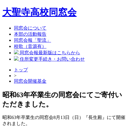
大聖寺高校同窓会
同窓会について
本部の活動報告
同窓会報「聖流」
校歌（音源有）
同窓会報最新版はこちらから
住所変更手続き・お問い合わせ
トップ
>
同窓会開催基金
昭和63年卒業生の同窓会にてご寄付い
ただきました。
昭和63年卒業生の同窓会8月13日（日）『長生殿』にて開催
されました。